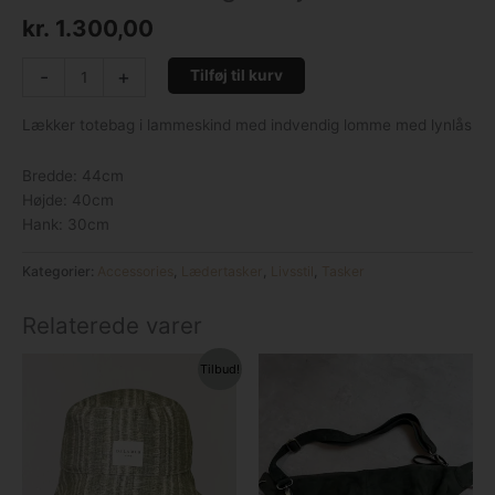
kr.
1.300,00
-
+
Tilføj til kurv
Lækker totebag i lammeskind med indvendig lomme med lynlås
Bredde: 44cm
Højde: 40cm
Hank: 30cm
Kategorier:
Accessories
,
Lædertasker
,
Livsstil
,
Tasker
Relaterede varer
Den
Den
Tilbud!
oprindelige
aktuelle
pris
pris
var:
er:
kr. 149,00.
kr. 99,00.