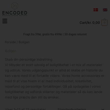
Gå
til
indholdet
Main
Cart/
kr.
0,00
0
Menu
Fragt fra 39kr, gratis fra
499kr | 30 dages returret
Forside
/ Boligen
Boligen
Skab din personlige indretning
Vi tilbyder et stort udvalg af boligtilbehør i et mix af materialer
og udtryk. Vores udgangspunkt er altid at skabe en historie du
kan være med til at fortælle videre. Vores home accessories er
med til at vise hvem vi er med individualitet, kreativitet,
rejsefund og personlige fortællinger. Gå på opdagelse i vores
boligtilbehør og udforsk stilarter og materialer så du kan lande
med lige præcis den stil du ønsker.
Viser 1–12 af 75 resultater