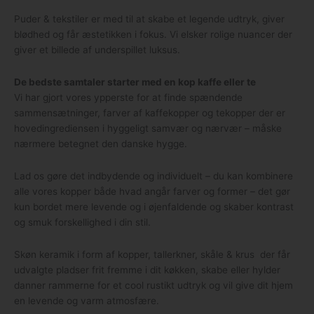
Puder & tekstiler er med til at skabe et legende udtryk, giver
blødhed og får æstetikken i fokus. Vi elsker rolige nuancer der
giver et billede af underspillet luksus.
De bedste samtaler starter med en kop kaffe eller te
Vi har gjort vores ypperste for at finde spændende
sammensætninger, farver af kaffekopper og tekopper der er
hovedingrediensen i hyggeligt samvær og nærvær – måske
nærmere betegnet den danske hygge.
Lad os gøre det indbydende og individuelt – du kan kombinere
alle vores kopper både hvad angår farver og former – det gør
kun bordet mere levende og i øjenfaldende og skaber kontrast
og smuk forskellighed i din stil.
Skøn keramik i form af kopper, tallerkner, skåle & krus der får
udvalgte pladser frit fremme i dit køkken, skabe eller hylder
danner rammerne for et cool rustikt udtryk og vil give dit hjem
en levende og varm atmosfære.