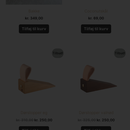
Bakke
Coconutskål
kr.
349,00
kr.
69,00
Tilføj til kurv
Tilføj til kurv
Den
Den
Den
Den
Tilbud!
Tilbud!
oprindelige
aktuelle
oprindelige
aktuelle
pris
pris
pris
pris
var:
er:
var:
er:
kr. 310,00.
kr. 250,00.
kr. 325,00.
kr. 250,0
Dørstopper eg
Dørstopper valnød
kr.
310,00
kr.
250,00
kr.
325,00
kr.
250,00