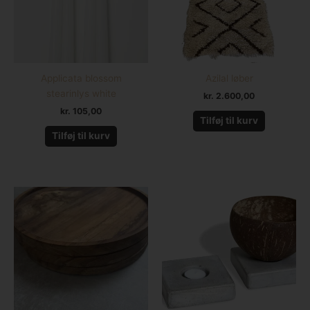
Applicata blossom
Azilal løber
stearinlys white
kr.
2.600,00
kr.
105,00
Tilføj til kurv
Tilføj til kurv