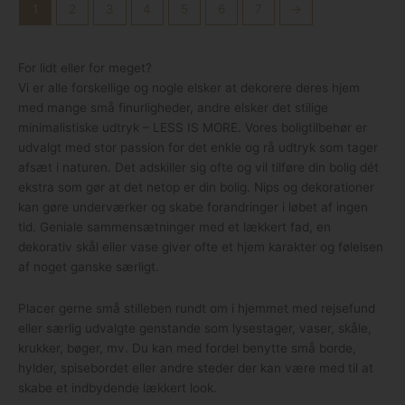
1
2
3
4
5
6
7
→
For lidt eller for meget?
Vi er alle forskellige og nogle elsker at dekorere deres hjem
med mange små finurligheder, andre elsker det stilige
minimalistiske udtryk – LESS IS MORE. Vores boligtilbehør er
udvalgt med stor passion for det enkle og rå udtryk som tager
afsæt i naturen. Det adskiller sig ofte og vil tilføre din bolig dét
ekstra som gør at det netop er din bolig. Nips og dekorationer
kan gøre underværker og skabe forandringer i løbet af ingen
tid. Geniale sammensætninger med et lækkert fad, en
dekorativ skål eller vase giver ofte et hjem karakter og følelsen
af noget ganske særligt.
Placer gerne små stilleben rundt om i hjemmet med rejsefund
eller særlig udvalgte genstande som lysestager, vaser, skåle,
krukker, bøger, mv. Du kan med fordel benytte små borde,
hylder, spisebordet eller andre steder der kan være med til at
skabe et indbydende lækkert look.