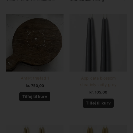
Antikt træfad 1
Applicata blossom
stearinlys city grey
kr.
750,00
kr.
105,00
Tilføj til kurv
Tilføj til kurv