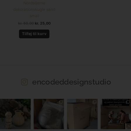
Nordstjerne
dekorationskugle sand
small
kr.
50,00
kr.
25,00
Tilføj til kurv
encodeddesignstudio