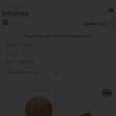
Gå
til
indholdet
Main
Cart/
kr.
0,00
0
Menu
Fragt fra 39kr, gratis fra
499kr | 30 dages returret
Forside
/ Juleting
Juleting
Viser 5 resultater
Prisinterval:
Den
Den
Dette
Tilbud!
kr. 75,00
oprindelige
aktuelle
vare
til
pris
pris
har
kr. 125,00
var:
er:
kr. 70,00.
kr. 35,00.
flere
varianter.