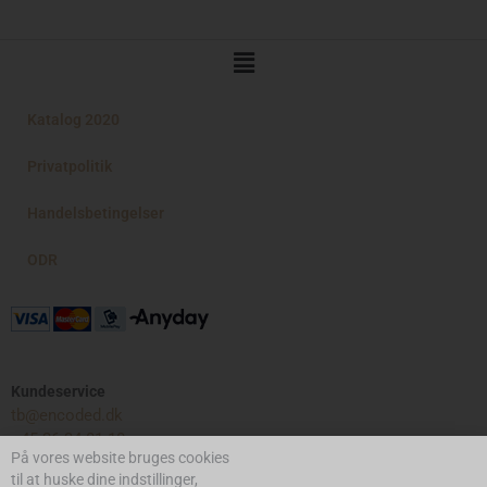
Main
Menu
Katalog 2020
Privatpolitik
Handelsbetingelser
ODR
Kundeservice
tb@encoded.dk
+45 26 34 01 10
På vores website bruges cookies
til at huske dine indstillinger,