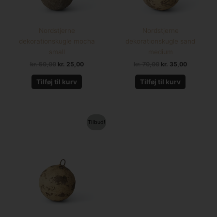
Nordstjerne
Nordstjerne
dekorationskugle mocha
dekorationskugle sand
small
medium
kr.
50,00
kr.
25,00
kr.
70,00
kr.
35,00
Tilføj til kurv
Tilføj til kurv
Den
Den
Tilbud!
oprindelige
aktuelle
pris
pris
var:
er:
kr. 50,00.
kr. 25,00.