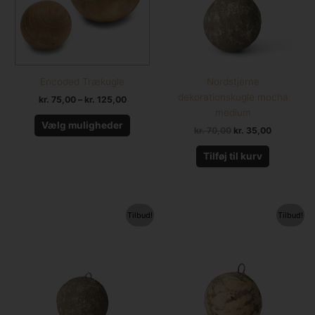
Mulighederne
kan
vælges
på
varesiden
Encoded Trækugle
Nordstjerne
dekorationskugle mocha
kr.
75,00
–
kr.
125,00
medium
Vælg muligheder
kr.
70,00
kr.
35,00
Tilføj til kurv
Den
Den
Den
Den
Tilbud!
Tilbud!
oprindelige
aktuelle
oprindelige
aktuelle
pris
pris
pris
pris
var:
er:
var:
er:
kr. 50,00.
kr. 25,00.
kr. 70,00.
kr. 35,00.