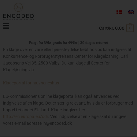
Gå
til
indholdet
Main
Cart/
kr.
0,00
0
Menu
Fragt fra 39kr, gratis fra
499kr | 30 dages returret
En klage over en vare eller tjenesteydelse købt hos os kan indgives til
Konkurrence- og Forbrugerstyrelsens Center for Klageløsning, Carl
Jacobsens Vej 35, 2500 Valby. Du kan klage til Center for
Klageløsning via
Klageportal for nævneneshus
EU-Kommissionens online klageportal kan også anvendes ved
indgivelse af en klage. Det er særlig relevant, hvis du er forbruger med
bopæl i et andet EU-land. Klage indgives her –
http://ec.europa.eu/odr
. Ved indgivelse af en klage skal du angive
vores e-mail adresse lh@encoded.dk