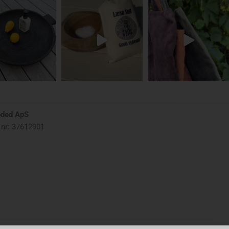
oded ApS
nr: 37612901