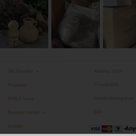
Katalog 2020
Om Encoded
Privatpolitik
Projekter
Handelsbetingelser
ROOLF living
ODR
Encoded homes
Kontakt