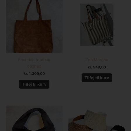
Encoded totebag
Zeb Morgan
cognac
kr.
549,00
kr.
1.300,00
Tilføj til kurv
Tilføj til kurv
Dette
vare
har
flere