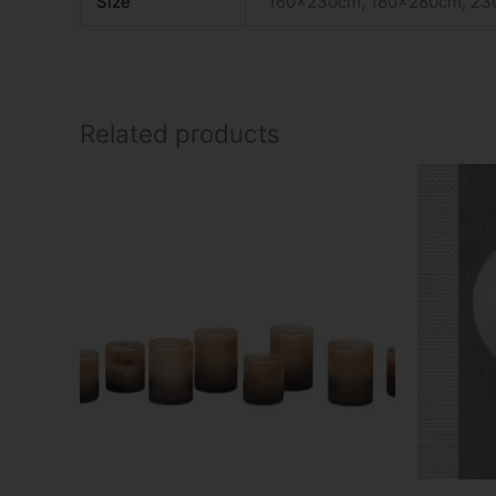
Size
160x230cm, 180x280cm, 2
Related products
Price
This
range:
product
€6.58
has
through
€9.27
multiple
variants.
The
options
may
be
chosen
on
the
product