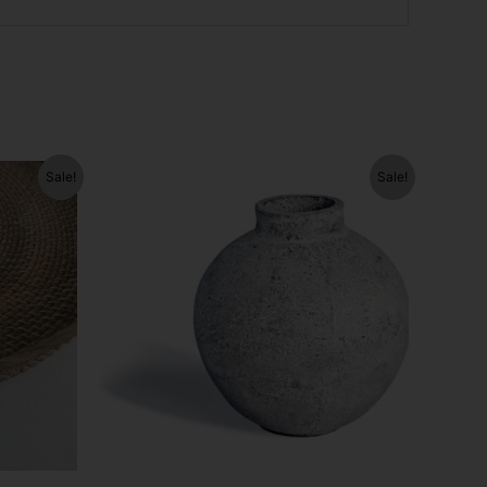
rent
Original
Current
Sale!
Sale!
ce
price
price
was:
is:
.30.
€133.67.
€100.62.