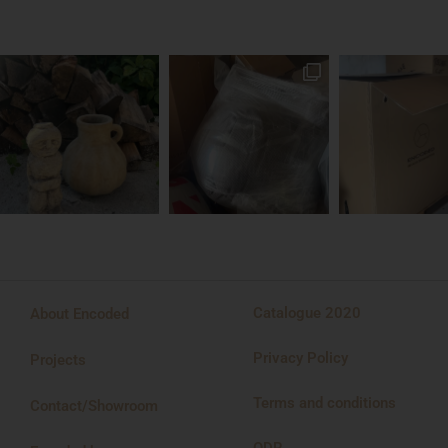
Catalogue 2020
About Encoded
Privacy Policy
Projects
Terms and conditions
Contact/Showroom