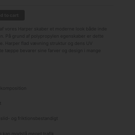
d to cart
 af vores Harper skaber et moderne look både inde
len. På grund af polypropylen egenskaber er dette
e. Harper flad vævning struktur og dens UV
ette tæppe bevarer sine farver og design i mange
 komposition
t
 slid- og friktionsbestandigt
g kan modstå meget trafik