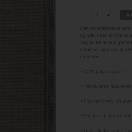
-
+
Ad
Den karakteristiske kant
og ude, uden at ofre sti
tæppe let at vedligehold
stabilisering sikre, at d
sæsoner.
• 100% polypropylen
• Tekstureret, fladvævet
• Plet samt mug resisten
• Slidstærkt, stærkt stof,
• Giver ekstra komfort o