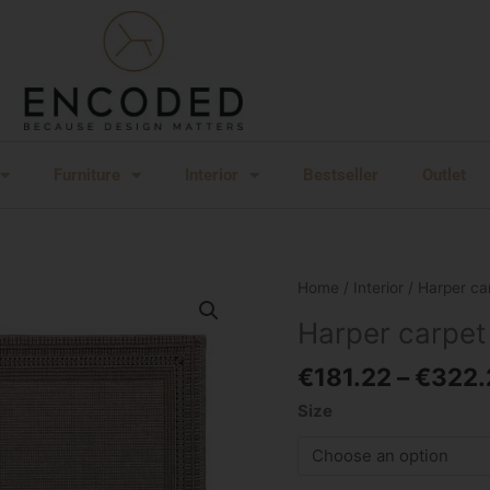
Furniture
Interior
Bestseller
Outlet
Harper
Home
/
Interior
/ Harper ca
carpet
Harper carpet
quantity
€
181.22
–
€
322.
Size