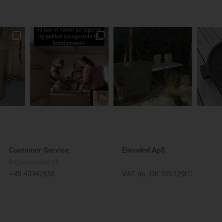
Customer Service
Encoded ApS
lh@encoded.dk
+45 40342558
VAT no: DK 37612901