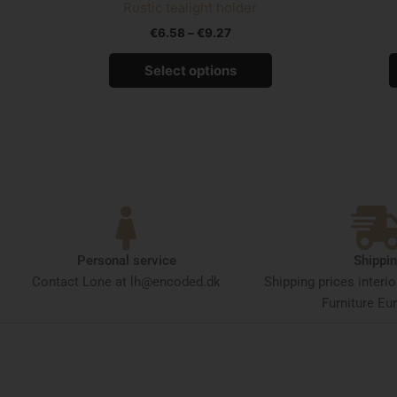
Rustic tealight holder
page
€
6.58
–
€
9.27
Select options
Personal service
Shippi
Contact Lone at lh@encoded.dk
Shipping prices interi
Furniture Eur