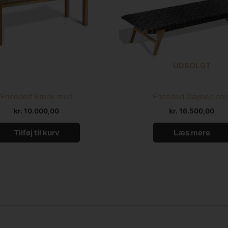
UDSOLGT
Encoded Bænk mud
Encoded Daybed sor
kr.
10.000,00
kr.
16.500,00
Tilføj til kurv
Læs mere