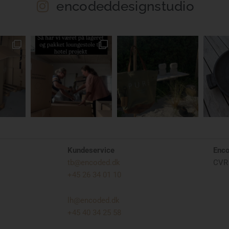
encodeddesignstudio
Kundeservice
Enc
tb@encoded.dk
CVR 
+45 26 34 01 10
lh@encoded.dk
+45 40 34 25 58