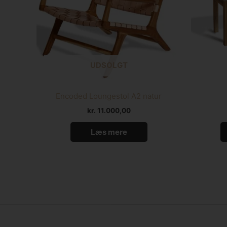
UDSOLGT
Encoded Loungestol A2 natur
kr.
11.000,00
Læs mere