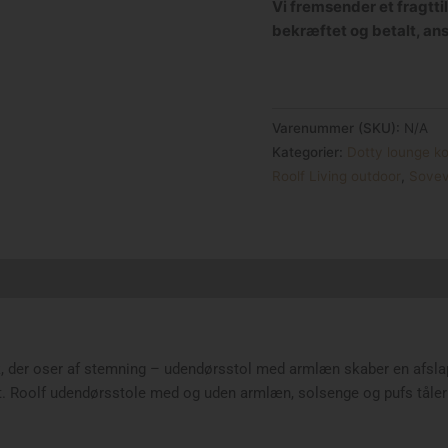
Vi fremsender et fragtti
bekræftet og betalt, an
Varenummer (SKU):
N/A
Kategorier:
Dotty lounge ko
Roolf Living outdoor
,
Sovev
 der oser af stemning – udendørsstol med armlæn skaber en afsla
. Roolf udendørsstole med og uden armlæn, solsenge og pufs tåler al