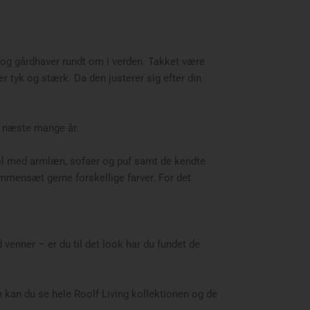
r og gårdhaver rundt om i verden. Takket være
r tyk og stærk. Da den justerer sig efter din
e næste mange år.
tol med armlæn, sofaer og puf samt de kendte
mmensæt gerne forskellige farver. For det
nner – er du til det look har du fundet de
 kan du se hele Roolf Living kollektionen og de