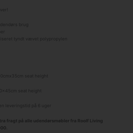
rver!
 udendørs brug
per
liseret tyndt vævet polypropylen
70cmx35cm seat height
80x45cm seat height
n leveringstid på 6 uger
a fragt på alle udendørsmøbler fra Roolf Living
000.