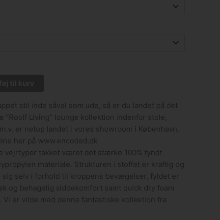
føj til kurv
appet stil inde såvel som ude, så er du landet på det
ye “Roolf Living” lounge kollektion indenfor stole,
, m.v. er netop landet i vores showroom i København.
line her på www.encoded.dk
 vejrtyper takket været det stærke 100% tyndt
ypropylen materiale. Strukturen i stoffet er kraftig og
sig selv i forhold til kroppens bevægelser, fyldet er
k og behagelig siddekomfort samt quick dry foam
 Vi er vilde med denne fantastiske kollektion fra