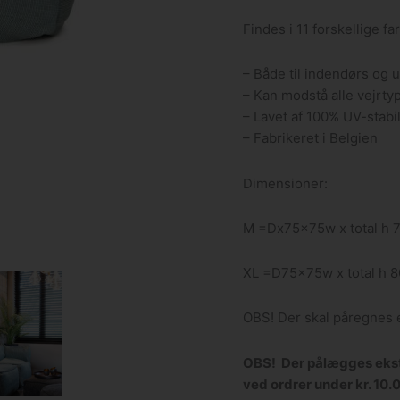
Findes i 11 forskellige fa
– Både til indendørs og
– Kan modstå alle vejrty
– Lavet af 100% UV-stabi
– Fabrikeret i Belgien
Dimensioner:
M =Dx75x75w x total h 
XL =D75x75w x total h 
OBS! Der skal påregnes e
OBS! Der pålægges ekstr
ved ordrer under kr. 10.