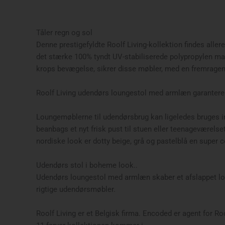
Tåler regn og sol
Denne prestigefyldte Roolf Living-kollektion findes aller
det stærke 100% tyndt UV-stabiliserede polypropylen mate
krops bevægelse, sikrer disse møbler, med en fremrage
Roolf Living udendørs loungestol med armlæn garantere
Loungemøblerne til udendørsbrug kan ligeledes bruges in
beanbags et nyt frisk pust til stuen eller teenageværel
nordiske look er dotty beige, grå og pastelblå en super 
Udendørs stol i boheme look..
Udendørs loungestol med armlæn skaber et afslappet loo
rigtige udendørsmøbler.
Roolf Living er et Belgisk firma. Encoded er agent for R