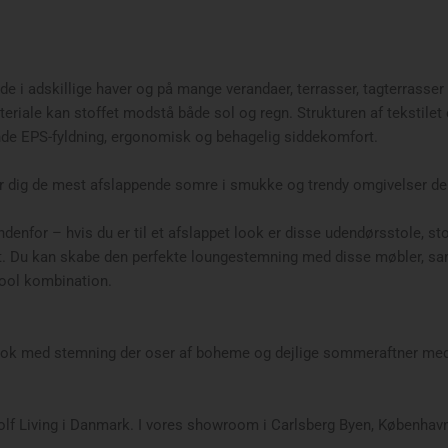
ede i adskillige haver og på mange verandaer, terrasser, tagterrasse
riale kan stoffet modstå både sol og regn. Strukturen af tekstilet e
nde EPS-fyldning, ergonomisk og behagelig siddekomfort.
r dig de mest afslappende somre i smukke og trendy omgivelser d
denfor – hvis du er til et afslappet look er disse udendørsstole, s
set. Du kan skabe den perfekte loungestemning med disse møbler, sa
cool kombination.
k med stemning der oser af boheme og dejlige sommeraftner med ve
oolf Living i Danmark. I vores showroom i Carlsberg Byen, København