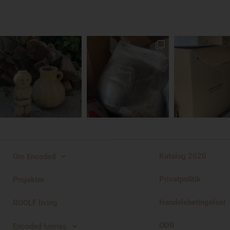
Katalog 2020
Om Encoded
Privatpolitik
Projekter
Handelsbetingelser
ROOLF living
ODR
Encoded homes