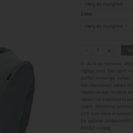
Color
-
+
Til
Er du til en boheme, afsl
rigtige sted. Den sprit n
puffer, solsenge, sofaer
Kan derudover købes on
Møblerne kan modstå alle
vævet UV stabiliseret pol
stærk. Møblerne justerer 
EPS som sikre ergonomis
for optimal siddekomfort.
ROOLF-Living.