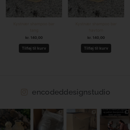
Kystnær shampoo bar
Kystnær shampoo bar
tang
havtorn
kr.
140,00
kr.
140,00
Tilføj til kurv
Tilføj til kurv
encodeddesignstudio