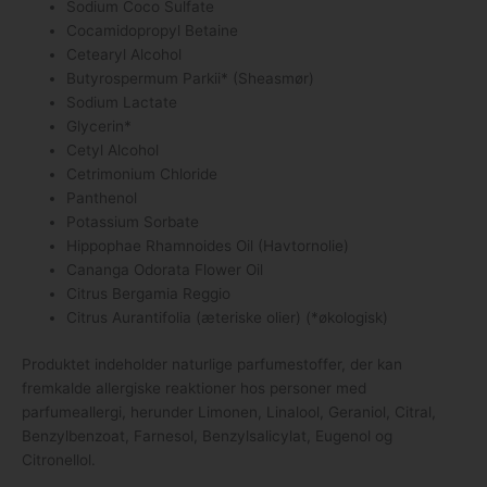
Sodium Coco Sulfate
Cocamidopropyl Betaine
Cetearyl Alcohol
Butyrospermum Parkii* (Sheasmør)
Sodium Lactate
Glycerin*
Cetyl Alcohol
Cetrimonium Chloride
Panthenol
Potassium Sorbate
Hippophae Rhamnoides Oil (Havtornolie)
Cananga Odorata Flower Oil
Citrus Bergamia Reggio
Citrus Aurantifolia (æteriske olier) (*økologisk)
Produktet indeholder naturlige parfumestoffer, der kan
fremkalde allergiske reaktioner hos personer med
parfumeallergi, herunder Limonen, Linalool, Geraniol, Citral,
Benzylbenzoat, Farnesol, Benzylsalicylat, Eugenol og
Citronellol.