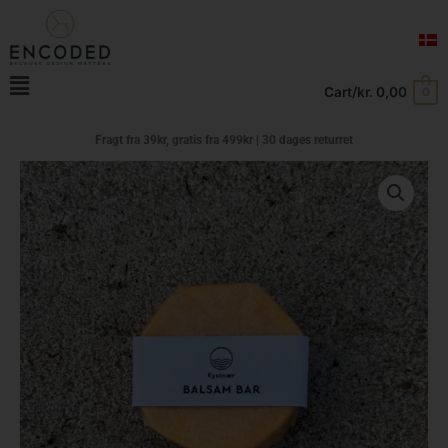
Gå
til
indholdet
Main
Cart/
kr.
0,00
0
Menu
Fragt fra 39kr, gratis fra
499kr | 30 dages returret
Kystnær
balsam
bar
havtorn
antal