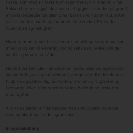
flaske, som med sin faste form tager hensyn til miljø og klima.
Balsam baren er også ideel som en fugtgiver til huden på grund
af dens dybdegående olier. Smør baren over fugtet hud, enten
i, eller udenfor badet, og lad produktet sive ind. Efterlader
huden blød og velfugtet.
Havtorn er en robust busk, der vokser vildt og kræver masser
af sollys og kan tåle kraftig vind og saltsprøjt, hvilket gør den
ideel til kystnære områder.
Havtornbærrets olie indeholder en række plejende egenskaber
såsom fedtsyrer og antioxidanter, der gør det til et ideelt valg i
hudpleje og sæber. Rig på karoten, C-vitamin, frugtsyrer og
fedtsyrer, virker olien regenererende, helende og beskytter
mod fugttab.
Alle vores sæber er håndlavede med omhyggeligt udvalgte,
rene og plantebaserede ingredienser.
Brugsvejledning: