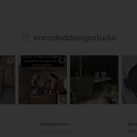
encodeddesignstudio
Kundeservice
Enc
tb@encoded.dk
CVR 