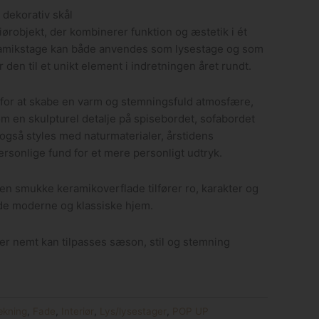
 dekorativ skål
riørobjekt, der kombinerer funktion og æstetik i ét
ramikstage kan både anvendes som lysestage og som
r den til et unikt element i indretningen året rundt.
 for at skabe en varm og stemningsfuld atmosfære,
om en skulpturel detalje på spisebordet, sofabordet
 også styles med naturmaterialer, årstidens
ersonlige fund for et mere personligt udtryk.
n smukke keramikoverflade tilfører ro, karakter og
både moderne og klassiske hjem.
der nemt kan tilpasses sæson, stil og stemning
kning
,
Fade
,
Interiør
,
Lys/lysestager
,
POP UP