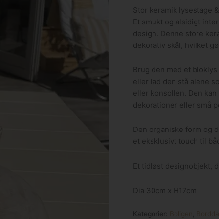
Stor keramik lysestage &
Et smukt og alsidigt inte
design. Denne store ke
dekorativ skål, hvilket gø
Brug den med et bloklys
eller lad den stå alene s
eller konsollen. Den kan
dekorationer eller små p
Den organiske form og de
et eksklusivt touch til 
Et tidløst designobjekt, 
Dia 30cm x H17cm
Kategorier:
Boligen
,
Borddæ