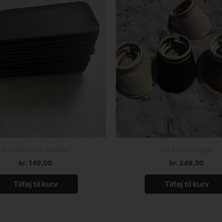
Sortbejdset teakfad
Strå solskygge
kr.
149,00
kr.
249,00
Tilføj til kurv
Tilføj til kurv