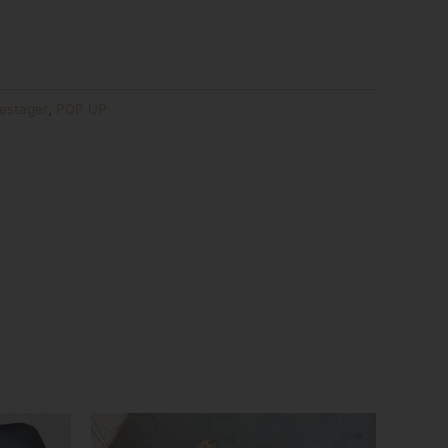
sestager
,
POP UP