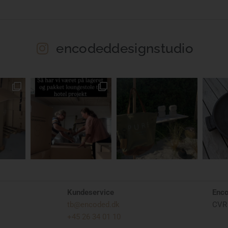
encodeddesignstudio
Kundeservice
Enc
tb@encoded.dk
CVR 
+45 26 34 01 10