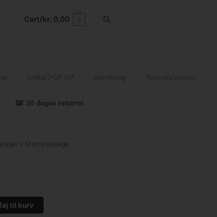
Cart/
kr.
0,00
0
ger
Unika/POP UP
Indretning
Kontakt/events
30 dages returret
stager
/ Stenlysestage
føj til kurv