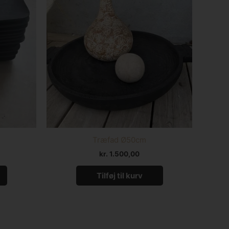
Træfad Ø50cm
kr.
1.500,00
Tilføj til kurv