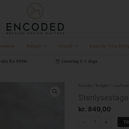
 outdoor
Boligen
Livsstil
Kunst by Trine Bøtt
ratis fra 499kr
Levering 2-3 dage
Stenlysestage
Forside
/
Boligen
/
Lys/lyse
antal
Stenlysestage
kr.
849,00
-
+
Til