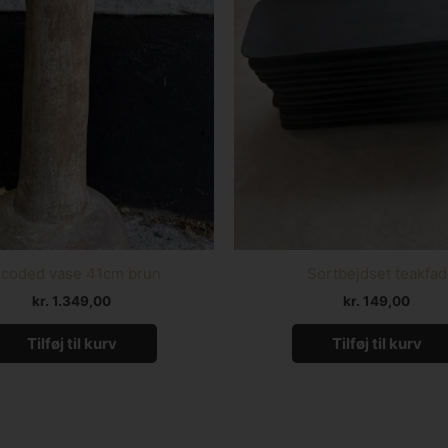
coded vase 41cm brun
Sortbejdset teakfad
kr.
1.349,00
kr.
149,00
Tilføj til kurv
Tilføj til kurv