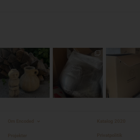
Katalog 2020
Om Encoded
Privatpolitik
Projekter