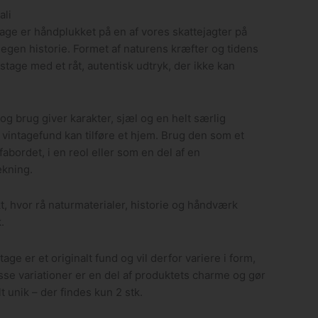
ali
ge er håndplukket på en af vores skattejagter på
 egen historie. Formet af naturens kræfter og tidens
stage med et råt, autentisk udtryk, der ikke kan
og brug giver karakter, sjæl og en helt særlig
intagefund kan tilføre et hjem. Brug den som et
abordet, i en reol eller som en del af en
kning.
t, hvor rå naturmaterialer, historie og håndværk
.
ge er et originalt fund og vil derfor variere i form,
isse variationer er en del af produktets charme og gør
t unik – der findes kun 2 stk.