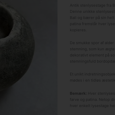
Antik stenlysestage fra B
Denne unikke stenlysesta
Bali og bærer på sin helt
patina fremstår hver lyse
kopieres.
De smukke spor af alder 
stemning, som kun ægte v
dekorativt element på sof
stemningsfuld bordopdæ
Et unikt indretningsobjek
mødes i en tidløs æstetik
Bemærk:
Hver stenlysesta
farve og patina. Netop d
hver enkelt lysestage hel