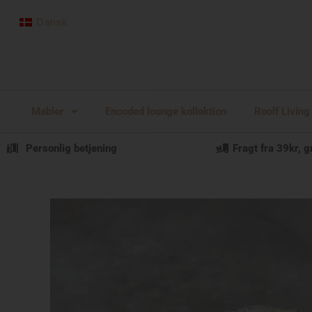
Gå
Dansk
til
indholdet
Møbler
Encoded lounge kollektion
Roolf Living
Personlig betjening
Fragt fra 39kr, g