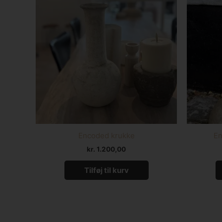
Encoded krukke
En
kr.
1.200,00
Tilføj til kurv