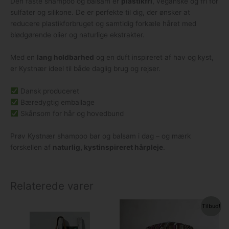
Den faste shampoo og balsam er
plastikfri
, veganske og fri for
sulfater og silikone. De er perfekte til dig, der ønsker at
reducere plastikforbruget og samtidig forkæle håret med
blødgørende olier og naturlige ekstrakter.
Med en
lang holdbarhed
og en duft inspireret af hav og kyst,
er Kystnær ideel til både daglig brug og rejser.
Dansk produceret
Bæredygtig emballage
Skånsom for hår og hovedbund
Prøv Kystnær shampoo bar og balsam i dag – og mærk
forskellen af
naturlig, kystinspireret hårpleje
.
Relaterede varer
Den
Den
Tilbud!
oprindelige
aktuelle
pris
pris
var:
er: