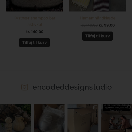
Kystnær shampoo bar
Hamamhåndklæde
aktivkul
kr.
149,00
kr.
99,00
kr.
140,00
Tilføj til kurv
Tilføj til kurv
encodeddesignstudio