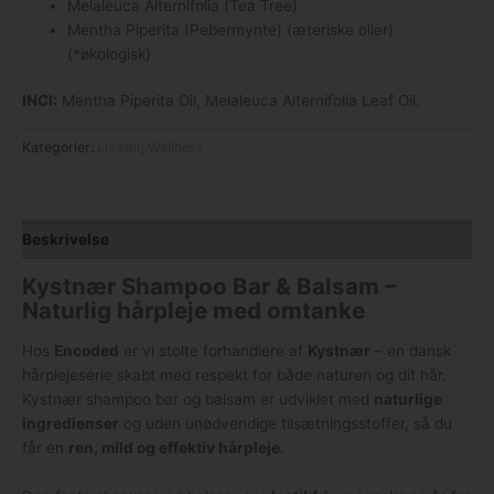
Melaleuca Alternifolia (Tea Tree)
Mentha Piperita (Pebermynte) (æteriske olier)
(*økologisk)
INCI:
Mentha Piperita Oil, Melaleuca Alternifolia Leaf Oil.
Kategorier:
Livsstil
,
Wellness
Beskrivelse
Kystnær Shampoo Bar & Balsam –
Naturlig hårpleje med omtanke
Hos
Encoded
er vi stolte forhandlere af
Kystnær
– en dansk
hårplejeserie skabt med respekt for både naturen og dit hår.
Kystnær shampoo bar og balsam er udviklet med
naturlige
ingredienser
og uden unødvendige tilsætningsstoffer, så du
får en
ren, mild og effektiv hårpleje
.